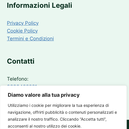
Informazioni Legali
Privacy Policy
Cookie Policy
Termini e Condizioni
Contatti
Telefono:
0399468681
Email:
Diamo valore alla tua privacy
info@pronto-intervento24.it
Utilizziamo i cookie per migliorare la tua esperienza di
navigazione, offrirti pubblicità o contenuti personalizzati e
analizzare il nostro traffico. Cliccando “Accetta tutti”,
acconsenti al nostro utilizzo dei cookie.
Copyright Direct24 Web Advertising LTD © 2026