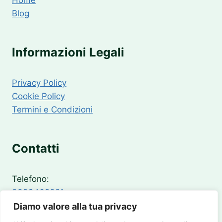
Home
Blog
Informazioni Legali
Privacy Policy
Cookie Policy
Termini e Condizioni
Contatti
Telefono:
0399468681
Email:
Diamo valore alla tua privacy
info@pronto-intervento24.it